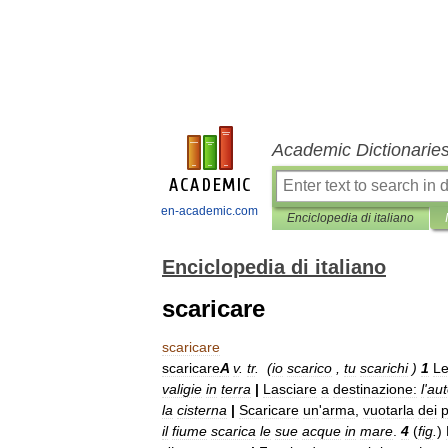
Academic Dictionarie
en-academic.com
Enciclopedia di italiano
Enciclopedia di italiano
scaricare
scaricare
scaricare
A
v
.
tr
. (
io
scarico
,
tu
scarichi
)
1
Le
valigie
in
terra
|
Lasciare
a
destinazione:
l
'
aut
la
cisterna
|
Scaricare
un
'
arma
,
vuotarla
dei
p
il
fiume
scarica
le
sue
acque
in
mare
.
4
(
fig
.
)