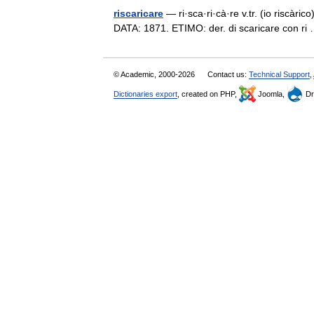
riscaricare
— ri·sca·ri·cà·re v.tr. (io riscàric
DATA: 1871. ETIMO: der. di scaricare con r
© Academic, 2000-2026
Contact us:
Technical Support
,
Dictionaries export
, created on PHP,
Joomla,
Dr