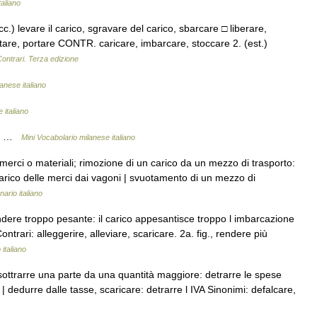
taliano
cc.) levare il carico, sgravare del carico, sbarcare □ liberare,
tare, portare CONTR. caricare, imbarcare, stoccare 2. (est.)
Contrari. Terza edizione
anese italiano
 italiano
are …
Mini Vocabolario milanese italiano
merci o materiali; rimozione di un carico da un mezzo di trasporto:
scarico delle merci dai vagoni | svuotamento di un mezzo di
nario italiano
ndere troppo pesante: il carico appesantisce troppo l imbarcazione
ntrari: alleggerire, alleviare, scaricare. 2a. fig., rendere più
 italiano
CO sottrarre una parte da una quantità maggiore: detrarre le spese
 | dedurre dalle tasse, scaricare: detrarre l IVA Sinonimi: defalcare,