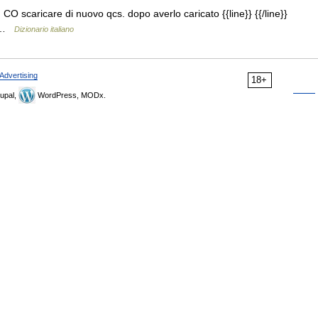
o) CO scaricare di nuovo qcs. dopo averlo caricato {{line}} {{/line}}
i …
Dizionario italiano
Advertising
18+
upal,
WordPress, MODx.