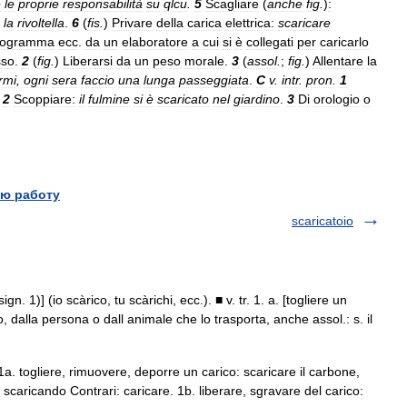
e
le
proprie
responsabilità
su
qlcu
.
5
Scagliare
(
anche
fig
.
)
:
la
rivoltella
.
6
(
fis
.
)
Privare
della
carica
elettrica:
scaricare
rogramma
ecc
.
da
un
elaboratore
a
cui
si
è
collegati
per
caricarlo
sso
.
2
(
fig
.
)
Liberarsi
da
un
peso
morale
.
3
(
assol
.
;
fig
.
)
Allentare
la
rmi
,
ogni
sera
faccio
una
lunga
passeggiata
.
C
v
.
intr
.
pron
.
1
.
2
Scoppiare:
il
fulmine
si
è
scaricato
nel
giardino
.
3
Di
orologio
o
ю работу
scaricatoio
ign. 1)] (io scàrico, tu scàrichi, ecc.). ■ v. tr. 1. a. [togliere un
, dalla persona o dall animale che lo trasporta, anche assol.: s. il
 1a. togliere, rimuovere, deporre un carico: scaricare il carbone,
 scaricando Contrari: caricare. 1b. liberare, sgravare del carico: