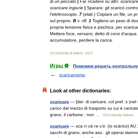
di
un
peccato
|
Far
ricadere
su
altri:
scaricar
scaricare
ingiurie
|
Sparare:
gli
scaricò
contro
l
'
elettroscopio
.
7
(
elab
.
)
Copiare
un
file
,
un
p
sul
proprio
.
B
v
.
rifl
.
1
Togliersi
un
peso
di
do
propria
tensione
fisica
e
psichica:
per
scarica
Mettere
foce
,
versarsi
,
detto
di
corsi
d
'
acqua
accumulatore
,
perdere
la
carica
.
Enciclopedia
di
italiano
.
2013
.
Игры ⚽
Поможем решить контрольну
scaricamento
Look at other dictionaries:
scaricare
— [der. di caricare, col pref. s (nel s
carico dal mezzo di trasporto su cui è caricato
grano, il carbone ; non …
Enciclopedia Italiana
scaricare
— sca·ri·cà·re v.tr. (io scàrico) AU
sacchi di grano; anche ass.: gli operai stanno