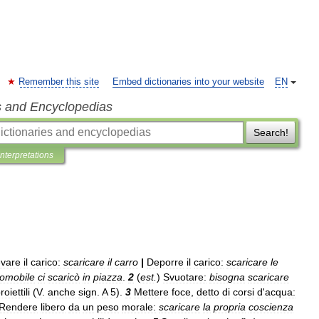
Remember this site
Embed dictionaries into your website
EN
s and Encyclopedias
Search!
Interpretations
vare
il
carico:
scaricare
il
carro
|
Deporre
il
carico:
scaricare
le
omobile
ci
scaricò
in
piazza
.
2
(
est
.
)
Svuotare:
bisogna
scaricare
roiettili
(
V
.
anche
sign
.
A
5
).
3
Mettere
foce
,
detto
di
corsi
d
'
acqua:
Rendere
libero
da
un
peso
morale:
scaricare
la
propria
coscienza