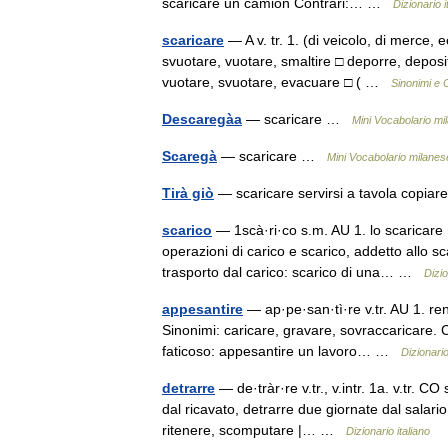
scaricare un camion Contrari:… …
Dizionario i
scaricare
— A v. tr. 1. (di veicolo, di merce, e
svuotare, vuotare, smaltire □ deporre, deposi
vuotare, svuotare, evacuare □ ( …
Sinonimi e 
Descaregàa
— scaricare …
Mini Vocabolario mil
Scaregà
— scaricare …
Mini Vocabolario milanese
Tirà giò
— scaricare servirsi a tavola copi
scarico
— 1scà·ri·co s.m. AU 1. lo scaricare 
operazioni di carico e scarico, addetto allo 
trasporto dal carico: scarico di una… …
Dizio
appesantire
— ap·pe·san·tì·re v.tr. AU 1. re
Sinonimi: caricare, gravare, sovraccaricare. Co
faticoso: appesantire un lavoro… …
Dizionario
detrarre
— de·tràr·re v.tr., v.intr. 1a. v.tr. 
dal ricavato, detrarre due giornate dal salario
ritenere, scomputare |… …
Dizionario italiano